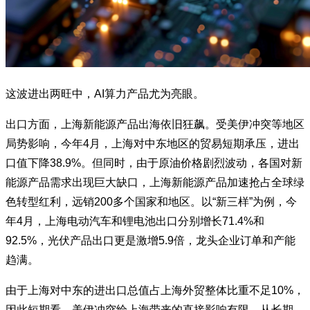
这波进出两旺中，
AI
算力产品尤为亮眼。
出口方面，上海新能源产品出海依旧狂飙。受美伊冲突等地区
局势影响，今年
4
月，上海对中东地区的贸易短期承压，进出
口值下降
38.9%
。但同时，由于原油价格剧烈波动，各国对新
能源产品需求出现巨大缺口，上海新能源产品加速抢占全球绿
色转型红利，远销
200
多个国家和地区。以
“
新三样
”
为例，今
年
4
月，上海电动汽车和锂电池出口分别增长
71.4%
和
92.5%
，光伏产品出口更是激增
5.9
倍，龙头企业订单和产能
趋满。
由于上海对中东的进出口总值占上海外贸整体比重不足
10%
，
因此短期看，美伊冲突给上海带来的直接影响有限，从长期