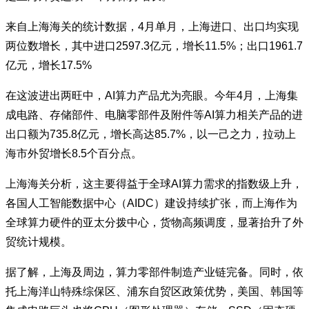
来自上海海关的统计数据，
4
月单月，上海进口、出口均实现
两位数增长，其中进口
2597.3
亿元，增长
11.5%
；出口
1961.7
亿元，增长
17.5%
在这波进出两旺中，
AI
算力产品尤为亮眼。今年
4
月，上海集
成电路、存储部件、电脑零部件及附件等
AI
算力相关产品的进
出口额为
735.8
亿元，增长高达
85.7%
，以一己之力，拉动上
海市外贸增长
8.5
个百分点。
上海海关分析，这主要得益于全球
AI
算力需求的指数级上升，
各国人工智能数据中心（
AIDC
）建设持续扩张，而上海作为
全球算力硬件的亚太分拨中心，货物高频调度，显著抬升了外
贸统计规模。
据了解，上海及周边，算力零部件制造产业链完备。同时，依
托上海洋山特殊综保区、浦东自贸区政策优势，美国、韩国等