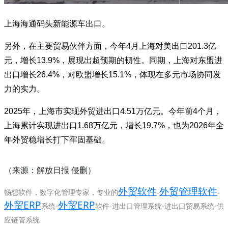
上海海通码头新能源车出口。
另外，在主要贸易伙伴方面，今年
4
月上海对美出口
201.3
亿
元，增长
13.9%
，展现出超预期的韧性。同期，上海对东盟进
出口增长
26.4%
，对欧盟增长
15.1%
，体现在多元市场协同发
力的实力。
2025
年，上海市实现外贸进出口
4.51
万亿元。今年前
4
个月，
上海累计实现进出口
1.68
万亿元，增长
19.7%
，也为
2026
年全
年外贸稳增长打下牢固基础。
来源：解放日报
侵删
（
）
外贸软件
外贸管理软件
畅想软件，数字化管理专家，专业的
-
-
外贸ERP
外贸ERP
系统-
软件-进出口管理系统-进出口贸易系统-供
应链管系统