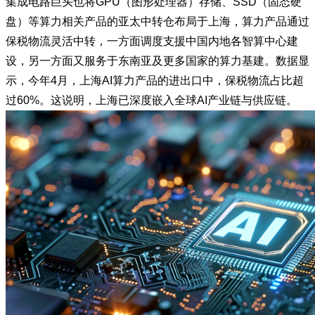
集成电路巨头也将
GPU
（图形处理器）存储、
SSD
（固态硬
盘）等算力相关产品的亚太中转仓布局于上海，算力产品通过
保税物流灵活中转，一方面调度支援中国内地各智算中心建
设，另一方面又服务于东南亚及更多国家的算力基建。数据显
示，今年
4
月，上海
AI
算力产品的进出口中，保税物流占比超
过
60%
。这说明，上海已深度嵌入全球
AI
产业链与供应链。