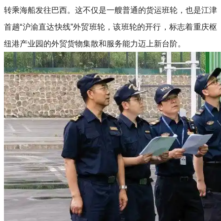
转乘海船发往巴西。这不仅是一艘普通的货运班轮，也是江津
首趟“沪渝直达快线”外贸班轮，该班轮的开行，标志着重庆枢
纽港产业园的外贸货物集散和服务能力迈上新台阶。