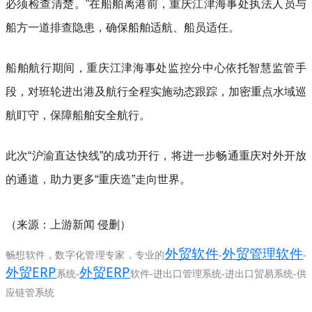
必须检查清楚。”在船舶离港前，重庆江津海事处执法人员与
船方一道排查隐患，确保船舶适航、船员适任。
船舶航行期间，重庆江津海事处监控分中心依托智慧监管手
段，对班轮进出港及航行全程实施动态跟踪，加密重点水域巡
航盯守，保障船舶安全航行。
此次“沪渝直达快线”的成功开行，将进一步畅通重庆对外开放
的通道，助力更多“重庆造”走向世界。
来源：上游新闻
侵删
（
）
外贸软件
外贸管理软件
畅想软件，数字化管理专家，专业的
-
-
外贸ERP
外贸ERP
系统-
软件-进出口管理系统-进出口贸易系统-供
应链管系统