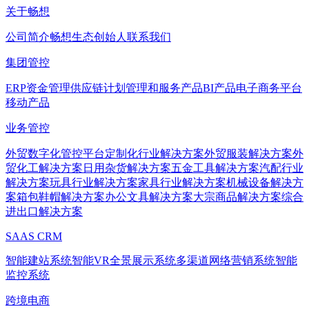
关于畅想
公司简介
畅想生态
创始人
联系我们
集团管控
ERP
资金管理
供应链计划管理和服务产品
BI产品
电子商务平台
移动产品
业务管控
外贸数字化管控平台
定制化行业解决方案
外贸服装解决方案
外
贸化工解决方案
日用杂货解决方案
五金工具解决方案
汽配行业
解决方案
玩具行业解决方案
家具行业解决方案
机械设备解决方
案
箱包鞋帽解决方案
办公文具解决方案
大宗商品解决方案
综合
进出口解决方案
SAAS CRM
智能建站系统
智能VR全景展示系统
多渠道网络营销系统
智能
监控系统
跨境电商